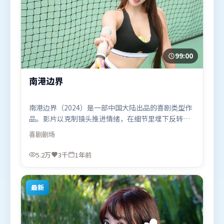
99:00
南港边界
南港边界（2024）是一部中国大陆出品的喜剧类型作
品。影片以克制镜头推进情绪，在细节里埋下反转，
直至最后一刻才揭开谜底。高潮段落信息密度高，情
喜剧
剧场
绪释放与主题回扣同时完成。由杜琪峰执导，赵丽
颖、易烊千玺、杨幂，黄政民、艾米莉·布朗特、杨
5.2万
3千
1年前
紫等联袂出演。影片于2024年9月16日（中国大陆）
在部分地区首映上线，适合喜欢喜剧题材的观众观
看。
最新