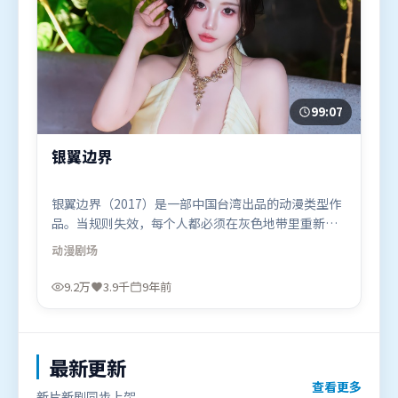
99:07
银翼边界
银翼边界（2017）是一部中国台湾出品的动漫类型作
品。当规则失效，每个人都必须在灰色地带里重新选
择立场与底线。摄影与美术共同营造出强烈地域气
动漫
剧场
质，增强沉浸感。由文牧野执导，苍井优、提莫西·
查拉米、白宇，汤姆·哈迪等联袂出演。影片于2017
9.2万
3.9千
9年前
年1月10日（中国台湾）在部分地区首映上线，适合喜
欢动漫题材的观众观看。
最新更新
查看更多
新片新剧同步上架