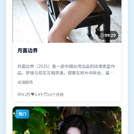
99:29
月面边界
月面边界（2025）是一部中国台湾出品的动漫类型作
品。梦境与现实互相渗透，叙事在碎片中拼合，留给
观众回味空间。叙事线索多线并进，最终在关键节点
动漫
剧场
收束。由詹姆斯·卡梅隆执导，马东锡、弗洛伦丝·
皮尤、段奕宏，黄政民、基里安·墨菲等联袂出演。
9.2万
3.9千
10个月前
影片于2025年10月8日（中国台湾）在部分地区首映
上线，适合喜欢动漫题材的观众观看。
热门