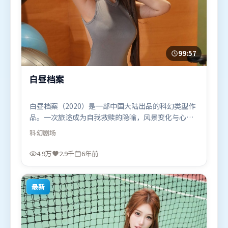
99:57
白昼档案
白昼档案（2020）是一部中国大陆出品的科幻类型作
品。一次旅途成为自我救赎的隐喻，风景变化与心境
转折彼此呼应。高潮段落信息密度高，情绪释放与主
科幻
剧场
题回扣同时完成。由吕克·贝松执导，黄政民、基里
安·墨菲、章子怡，堺雅人等联袂出演。影片于2020
4.9万
2.9千
6年前
年6月10日（中国大陆）在部分地区首映上线，适合喜
欢科幻题材的观众观看。
最新