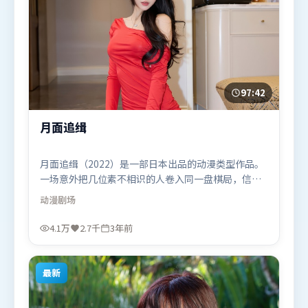
97:42
月面追缉
月面追缉（2022）是一部日本出品的动漫类型作品。
一场意外把几位素不相识的人卷入同一盘棋局，信任
与背叛交替上演。人物关系网复杂却不凌乱，每场对
动漫
剧场
手戏都推动信息增量。由吕克·贝松执导，周迅、艾
米莉·布朗特、白宇，赵丽颖等联袂出演。影片于
4.1万
2.7千
3年前
2022年11月18日（日本）在部分地区首映上线，适合
喜欢动漫题材的观众观看。
最新