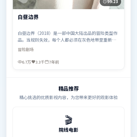
99:23
白昼边界
白昼边界（2018）是一部中国大陆出品的冒险类型作
品。当规则失效，每个人都必须在灰色地带里重新选
择立场与底线。动作场面设计讲究空间与节奏，文戏
冒险
剧场
部分同样扎实耐嚼。由王家卫执导，刘亦菲、肖战、
杨紫，吴京、王景春等联袂出演。影片于2018年9月4
6.7万
3.3千
7年前
日（中国大陆）在部分地区首映上线，适合喜欢冒险
题材的观众观看。
精品推荐
精心挑选的优质影视内容，为您带来更好的观影体验
🎬
院线电影