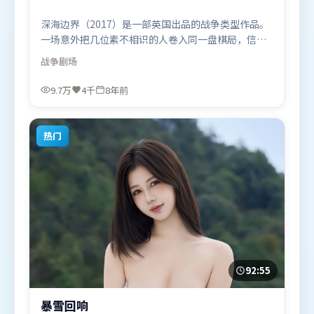
深海边界（2017）是一部英国出品的战争类型作品。
一场意外把几位素不相识的人卷入同一盘棋局，信任
与背叛交替上演。摄影与美术共同营造出强烈地域气
战争
剧场
质，增强沉浸感。由李安执导，咏梅、苍井优、白
宇，章子怡、汤唯等联袂出演。影片于2017年11月26
9.7万
4千
8年前
日（英国）在部分地区首映上线，适合喜欢战争题材
的观众观看。
热门
92:55
暴雪回响