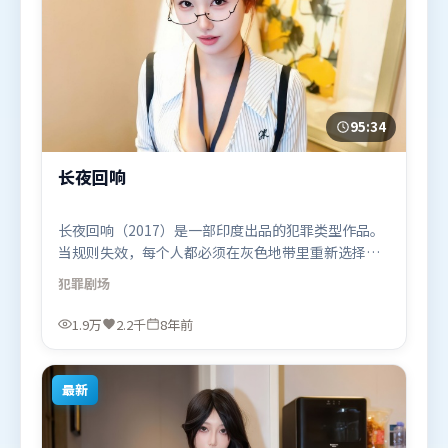
95:34
长夜回响
长夜回响（2017）是一部印度出品的犯罪类型作品。
当规则失效，每个人都必须在灰色地带里重新选择立
场与底线。类型元素被重新组合，既致敬经典也尝试
犯罪
剧场
突破套路。由奉俊昊执导，周冬雨、沈腾、木村拓
哉，托尼·贾、杨紫等联袂出演。影片于2017年11月
1.9万
2.2千
8年前
27日（印度）在部分地区首映上线，适合喜欢犯罪题
材的观众观看。
最新