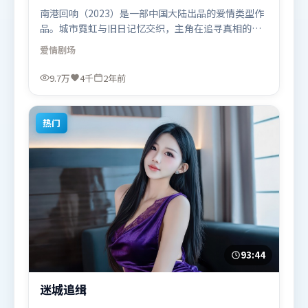
南港回响（2023）是一部中国大陆出品的爱情类型作
品。城市霓虹与旧日记忆交织，主角在追寻真相的路
上不断付出代价。人物关系网复杂却不凌乱，每场对
爱情
剧场
手戏都推动信息增量。由雷德利·斯科特执导，迪皮
卡·帕度柯妮、宋康昊、刘德华，堺雅人等联袂出
9.7万
4千
2年前
演。影片于2023年9月18日（中国大陆）在部分地区
首映上线，适合喜欢爱情题材的观众观看。
热门
93:44
迷城追缉