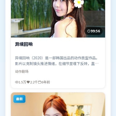
99:56
异境回响
异境回响（2020）是一部韩国出品的动作类型作品。
影片以克制镜头推进情绪，在细节里埋下反转，直至
最后一刻才揭开谜底。摄影与美术共同营造出强烈地
动作
剧场
域气质，增强沉浸感。由乌尔善执导，马东锡、基里
安·墨菲、肖战，古天乐、梁朝伟等联袂出演。影片
1.5万
2.2千
6年前
于2020年8月11日（韩国）在部分地区首映上线，适
合喜欢动作题材的观众观看。
最新