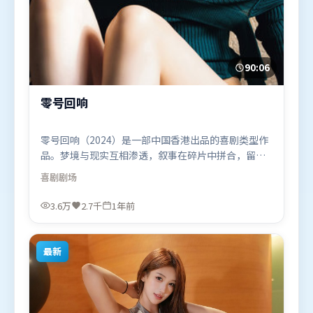
90:06
零号回响
零号回响（2024）是一部中国香港出品的喜剧类型作
品。梦境与现实互相渗透，叙事在碎片中拼合，留给
观众回味空间。群像刻画各有弧光，配角亦承担叙事
喜剧
剧场
推进功能。由陈凯歌执导，廖凡、赵丽颖、黄渤，宋
康昊等联袂出演。影片于2024年12月20日（中国香
3.6万
2.7千
1年前
港）在部分地区首映上线，适合喜欢喜剧题材的观众
观看。
最新