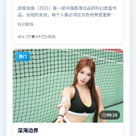
迷城追缉（2021）是一部中国香港出品的科幻类型作
品。当规则失效，每个人都必须在灰色地带里重新选
择立场与底线。类型元素被重新组合，既致敬经典也
科幻
剧场
尝试突破套路。由娄烨执导，刘亦菲、吴京、木村拓
哉，奥卡菲娜等联袂出演。影片于2021年2月24日
9.7万
4千
5年前
（中国香港）在部分地区首映上线，适合喜欢科幻题
材的观众观看。
热门
99:20
深海边界