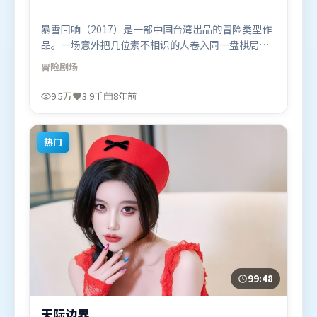
暴雪回响（2017）是一部中国台湾出品的冒险类型作
品。一场意外把几位素不相识的人卷入同一盘棋局，
信任与背叛交替上演。叙事线索多线并进，最终在关
冒险
剧场
键节点收束。由许鞍华执导，赵丽颖、弗洛伦丝·皮
尤、周迅，阿米尔·汗等联袂出演。影片于2017年12
9.5万
3.9千
8年前
月5日（中国台湾）在部分地区首映上线，适合喜欢冒
险题材的观众观看。
热门
99:48
天际边界