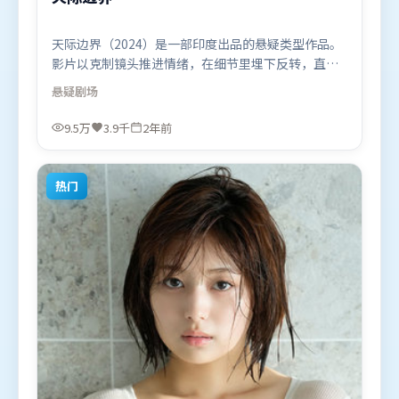
天际边界（2024）是一部印度出品的悬疑类型作品。
影片以克制镜头推进情绪，在细节里埋下反转，直至
最后一刻才揭开谜底。类型元素被重新组合，既致敬
悬疑
剧场
经典也尝试突破套路。由娄烨执导，全智贤、白宇、
张译，王景春、易烊千玺等联袂出演。影片于2024年
9.5万
3.9千
2年前
1月14日（印度）在部分地区首映上线，适合喜欢悬疑
题材的观众观看。
热门