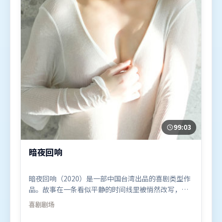
99:03
暗夜回响
暗夜回响（2020）是一部中国台湾出品的喜剧类型作
品。故事在一条看似平静的时间线里被悄然改写，人
物被迫直面过去与现在的撕裂。高潮段落信息密度
喜剧
剧场
高，情绪释放与主题回扣同时完成。由郭帆执导，艾
米莉·布朗特、张家辉、黄政民，堺雅人、谭卓等联