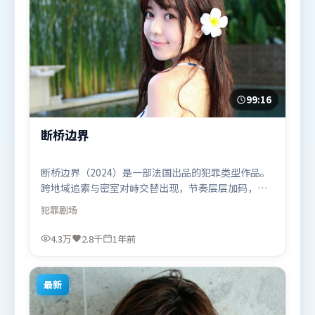
99:16
断桥边界
断桥边界（2024）是一部法国出品的犯罪类型作品。
跨地域追索与密室对峙交替出现，节奏层层加码，张
力持续上扬。动作场面设计讲究空间与节奏，文戏部
犯罪
剧场
分同样扎实耐嚼。由奉俊昊执导，章子怡、黄渤、王
景春，杨紫、木村拓哉、沈腾等联袂出演。影片于
4.3万
2.8千
1年前
2024年10月4日（法国）在部分地区首映上线，适合
喜欢犯罪题材的观众观看。
最新